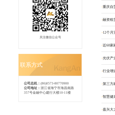
重庆自
·
融资租
·
12个
·
关注微信公众号
近60
·
光伏产
·
联系方式
行业增
·
公司总机：
(86)0573-80770900
第三方
·
公司地址：
浙江省海宁市海昌南路
357号金融中心建行大楼10-11楼
智慧健
·
嘉兴大
·