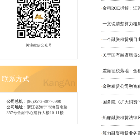
金租ROE拆解：江
·
一文说清楚算力租
·
一个融资租赁项目
·
关注微信公众号
关于国有融资租赁
·
差额征税落地：金
·
联系方式
金融租赁公司融资
·
公司总机：
(86)0573-80770900
国务院《扩大消费
·
公司地址：
浙江省海宁市海昌南路
357号金融中心建行大楼10-11楼
船舶融资租赁法律
·
算力融资租赁业务正
·