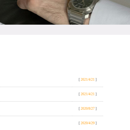
[
2021/4/21
]
[
2021/4/21
]
[
2020/8/27
]
[
2020/4/29
]