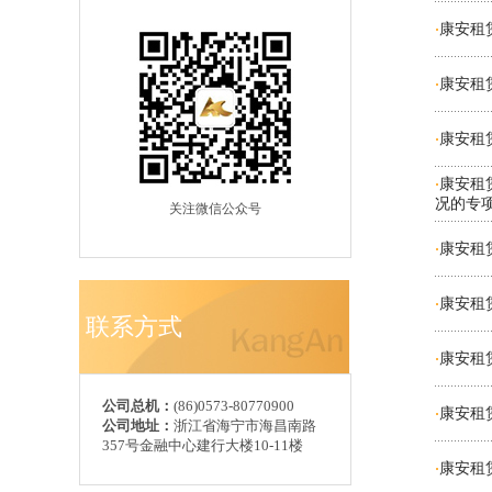
康安租赁
·
康安租赁
·
康安租
·
康安租
·
况的专
关注微信公众号
康安租
·
康安租
·
联系方式
康安租
·
公司总机：
(86)0573-80770900
康安租赁
·
公司地址：
浙江省海宁市海昌南路
357号金融中心建行大楼10-11楼
康安租赁
·