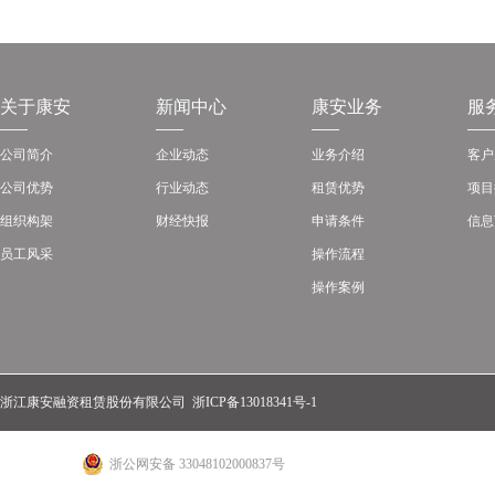
关于康安
新闻中心
康安业务
服
公司简介
企业动态
业务介绍
客户
公司优势
行业动态
租赁优势
项目
组织构架
财经快报
申请条件
信息
员工风采
操作流程
操作案例
浙江康安融资租赁股份有限公司
浙ICP备13018341号-1
浙公网安备 33048102000837号