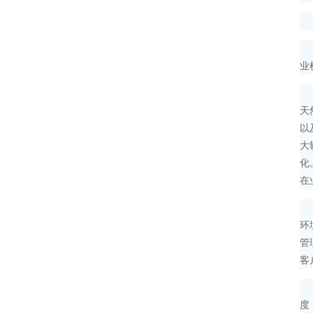
支
近
业
中
天
以
大
化
在
在
环
管
客
唐
度