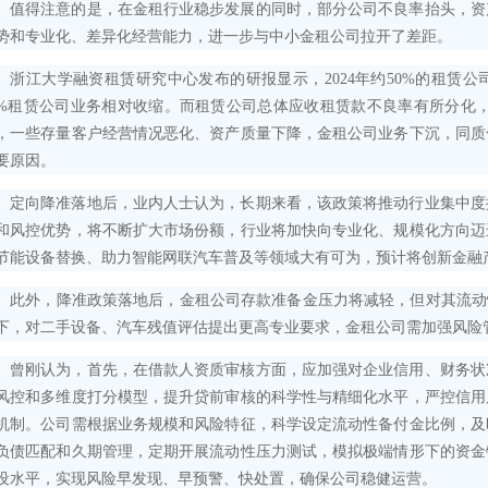
得注意的是，在金租行业稳步发展的同时，部分公司不良率抬头，资
势和专业化、差异化经营能力，进一步与中小金租公司拉开了差距。
江大学融资租赁研究中心发布的研报显示，2024年约50%的租赁公
5%租赁公司业务相对收缩。而租赁公司总体应收租赁款不良率有所分化，
，一些存量客户经营情况恶化、资产质量下降，金租公司业务下沉，同质
要原因。
向降准落地后，业内人士认为，长期来看，该政策将推动行业集中度
和风控优势，将不断扩大市场份额，行业将加快向专业化、规模化方向迈
节能设备替换、助力智能网联汽车普及等领域大有可为，预计将创新金融
外，降准政策落地后，金租公司存款准备金压力将减轻，但对其流动性
下，对二手设备、汽车残值评估提出更高专业要求，金租公司需加强风险
刚认为，首先，在借款人资质审核方面，应加强对企业信用、财务状
风控和多维度打分模型，提升贷前审核的科学性与精细化水平，严控信用
机制。公司需根据业务规模和风险特征，科学设定流动性备付金比例，及
负债匹配和久期管理，定期开展流动性压力测试，模拟极端情形下的资金
设水平，实现风险早发现、早预警、快处置，确保公司稳健运营。