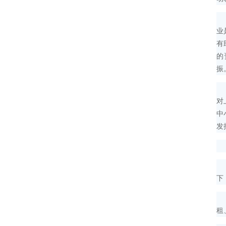
“
业
有
的
振
“
对
中
发
行
近
下
以
租