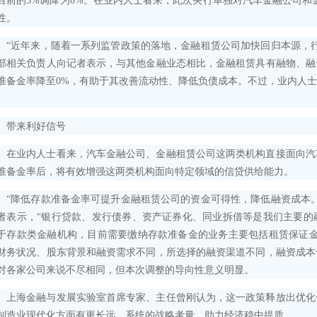
目前的5%调降为0%。在业内人士看来，此次央行单独对汽车金融公司和
性。
近年来，随着一系列监管政策的落地，金融租赁公司加快回归本源，行
部相关负责人向记者表示，与其他金融业态相比，金融租赁具有融物、融
准备金率降至0%，有助于其改善流动性、降低负债成本。不过，业内人
。
来利好信号
业内人士看来，汽车金融公司、金融租赁公司这两类机构直接面向汽
准备金率后，将有效增强这两类机构面向特定领域的信贷供给能力。
降低存款准备金率可提升金融租赁公司的资金可得性，降低融资成本。
者表示，“银行贷款、发行债券、资产证券化、同业拆借等是我们主要的
于存款类金融机构，目前需要缴纳存款准备金的业务主要包括租赁保证金
财务状况、股东背景和融资需求不同，所选择的融资渠道不同，融资成本
对各家公司来说不尽相同，但本次调整的导向性意义明显。
海金融与发展实验室首席专家、主任曾刚认为，这一政策释放出优化
制造业现代化方面有更长远、系统的战略考量，助力经济稳中提质。