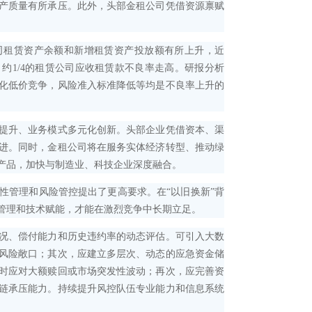
产质量有所承压。此外，头部金租公司凭借资源禀赋
司租赁资产余额和新增租赁资产投放额有所上升，近
约1/4的租赁公司应收租赁款不良率走高。研报分析
化低价竞争，风险准入标准降低等均是不良率上升的
提升、业务模式多元化创新。头部企业凭借资本、渠
进。同时，金租公司将在服务实体经济转型、推动绿
产品，加快与制造业、科技企业深度融合。
管理和风险管控提出了更高要求。在“以旧换新”背
管理和技术赋能，才能在激烈竞争中长期立足。
况、偿付能力和历史违约率的动态评估。可引入大数
风险敞口；其次，应建立多层次、动态的应急资金储
时应对大额赎回或市场突发性波动；再次，应完善资
链承压能力。持续提升风控队伍专业能力和信息系统