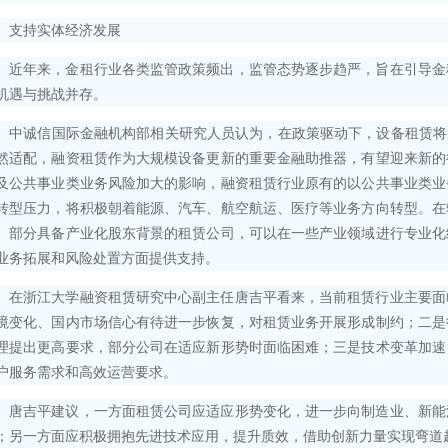
持实体经济发展
年来，金租行业各类监管政策频出，监管态势逐步趋严，旨在引导金
机遇与挑战并存。
诚信国际金融机构部相关研究人员认为，在政策驱动下，设备租赁将大
然适配，融资租赁作为大规模设备更新的重要金融助推器，有望迎来新的
及公共事业类业务风险加大的影响，融资租赁行业原有的以公共事业类业
转型压力，将积极朝着能源、汽车、航空航运、医疗等业务方向转型。在
。部分具备产业化股东背景的租赁公司，可以在一些产业领域进行专业化
业务拓展和风险处置方面提供支持。
浙江大学融资租赁研究中心副主任唐吉平看来，当前租赁行业主要面
境变化、国内市场信心有待进一步恢复，对租赁业务开展形成制约；二是
理提出更高要求，部分公司在适应新形势时面临困难；三是技术变革加速
户服务需求和高效运营要求。
吉平建议，一方面租赁公司应适应形势变化，进一步向制造业、新能
；另一方面应积极拥抱先进技术应用，提升质效，借助创新力量实现弯道