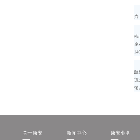
从
势
例
核
企
1
根
航
赁
销
关于康安
新闻中心
康安业务