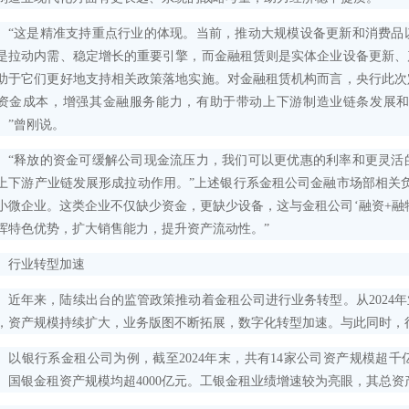
这是精准支持重点行业的体现。当前，推动大规模设备更新和消费品
是拉动内需、稳定增长的重要引擎，而金融租赁则是实体企业设备更新、
助于它们更好地支持相关政策落地实施。对金融租赁机构而言，央行此次
资金成本，增强其金融服务能力，有助于带动上下游制造业链条发展
。”曾刚说。
释放的资金可缓解公司现金流压力，我们可以更优惠的利率和更灵活
上下游产业链发展形成拉动作用。”上述银行系金租公司金融市场部相关
小微企业。这类企业不仅缺少资金，更缺少设备，这与金租公司‘融资+融
挥特色优势，扩大销售能力，提升资产流动性。”
业转型加速
年来，陆续出台的监管政策推动着金租公司进行业务转型。从2024年
，资产规模持续扩大，业务版图不断拓展，数字化转型加速。与此同时，
银行系金租公司为例，截至2024年末，共有14家公司资产规模超千
、国银金租资产规模均超4000亿元。工银金租业绩增速较为亮眼，其总资产规模