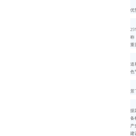
值
优
浙
2
称
重
定
道
色
此
景
曾
据
备
产
建