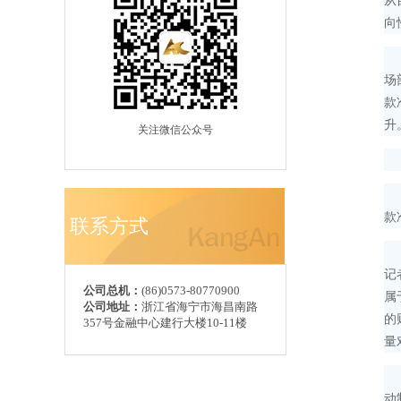
从
向
“
场
款
升
关注微信公众号
带
在
款
联系方式
“
记
公司总机：
(86)0573-80770900
属
公司地址：
浙江省海宁市海昌南路
的
357号金融中心建行大楼10-11楼
量
上
动