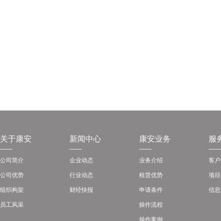
关于康安
新闻中心
康安业务
服
公司简介
企业动态
业务介绍
客户
公司优势
行业动态
租赁优势
项目
组织构架
财经快报
申请条件
信息
员工风采
操作流程
操作案例