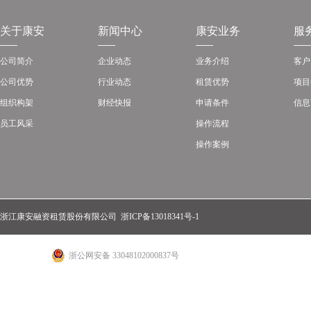
关于康安
新闻中心
康安业务
服
公司简介
企业动态
业务介绍
客户
公司优势
行业动态
租赁优势
项目
组织构架
财经快报
申请条件
信息
员工风采
操作流程
操作案例
浙江康安融资租赁股份有限公司
浙ICP备13018341号-1
浙公网安备 33048102000837号