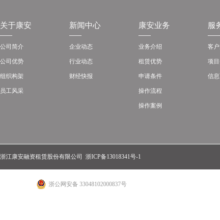
关于康安
新闻中心
康安业务
服
公司简介
企业动态
业务介绍
客户
公司优势
行业动态
租赁优势
项目
组织构架
财经快报
申请条件
信息
员工风采
操作流程
操作案例
浙江康安融资租赁股份有限公司
浙ICP备13018341号-1
浙公网安备 33048102000837号