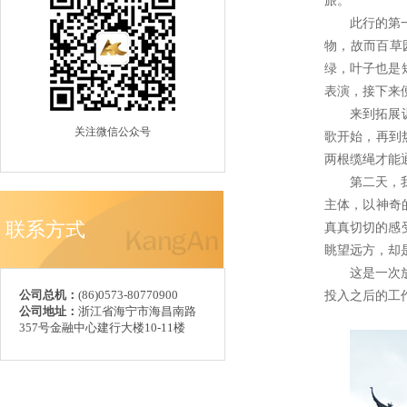
旅。
此行的第
物，故而百草
绿，叶子也是
表演，接下来
来到拓展
关注微信公众号
歌开始，再到
两根缆绳才能
第二天，
主体，以神奇
联系方式
真真切切的感
眺望远方，却
这是一次
公司总机：
(86)0573-80770900
投入之后的工
公司地址：
浙江省海宁市海昌南路
357号金融中心建行大楼10-11楼