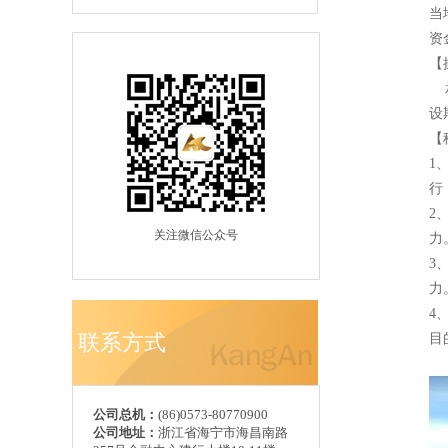
当
资
【
承
设
【
1
行
2
关注微信公众号
力
3
力
4
联系方式
目
公司总机：
(86)0573-80770900
公司地址：
浙江省海宁市海昌南路