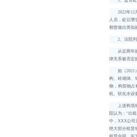
1、监管处
2022年1
人员，处以警
都曾做出类似
2、法院判
从近两年的司
律关系被否定
如（2021
构、砖砌体、
物，构筑物占
机、软化水设
上述构筑物并
院认为：“出租
中，XXX公司
绝大部分租赁
租赁合同，实