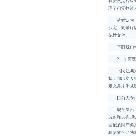
租赁物是否应
理了租赁物过
笔者认为，对
认定，则最好
范性文件。
下面我们就详
2、如何定
《民法典》只
择，向出卖人
定义并未涉及
目前无专门
规章层面，上
32条和33
登记的财产类
租赁物的合法