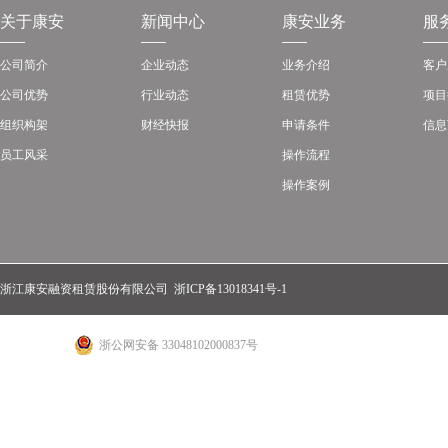
关于康安
新闻中心
康安业务
服
公司简介
企业动态
业务介绍
客户
公司优势
行业动态
租赁优势
项目
组织构架
财经快报
申请条件
信息
员工风采
操作流程
操作案例
浙江康安融资租赁股份有限公司
浙ICP备13018341号-1
浙公网安备 33048102000837号