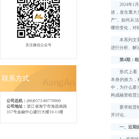
2024年1
述，发生重大
产”。如何从
哪些变化，对
本系列文章拟
关注微信公众号
进行分析、解
第4期：
形式上看，融
联系方式
本身的效力，
中，为什么要
构成融资租赁
公司总机：
(86)0573-80770900
公司地址：
浙江省海宁市海昌南路
要求租赁物必
357号金融中心建行大楼10-11楼
开讨论。
一、近期