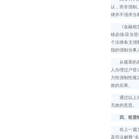
认，而非强制
律并不强求当
《金融租赁公
移必须/应当
个法律条文强
指的强制当事
从规章的条文
人办理过户登
力性强制性规
效的后果。
通过以上分析
无效的意思。
四、租赁
在上一篇文章
及司法解释“