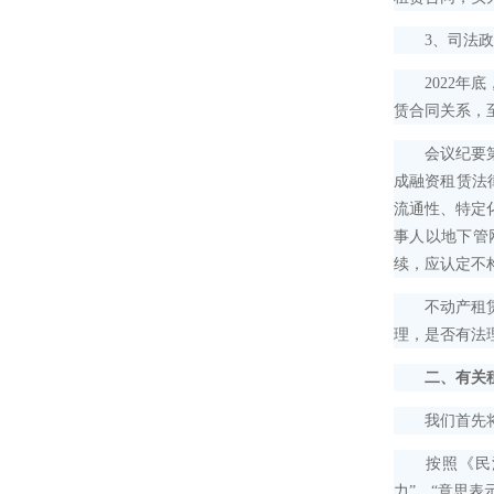
3、司法政
2022年底
赁合同关系，
会议纪要第35
成融资租赁法
流通性、特定
事人以地下管
续，应认定不
不动产租赁物
理，是否有法
二、有关
我们首先将
按照《民法典
力”、“意思