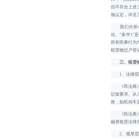
但不符合上述
做认定，详见
我们分析租赁
论。“条件1
所有民事行为
租赁物过户登
三、租赁
1、法律层
《民法典》关
记做要求。从
效，如机动车
《民法典》只
融资租赁法律
2、规章层