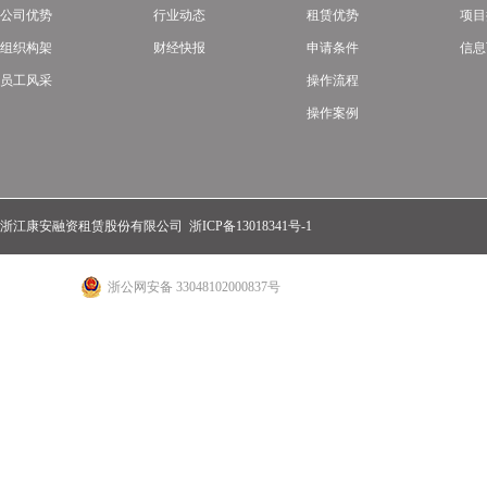
公司优势
行业动态
租赁优势
项目
组织构架
财经快报
申请条件
信息
员工风采
操作流程
操作案例
浙江康安融资租赁股份有限公司
浙ICP备13018341号-1
浙公网安备 33048102000837号